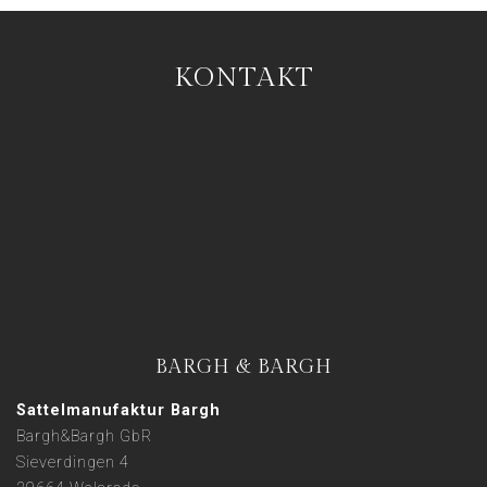
KONTAKT
BARGH & BARGH
Sattelmanufaktur Bargh
Bargh&Bargh GbR
Sieverdingen 4