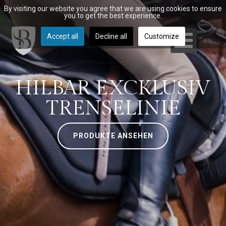
By visiting our website you agree that we are using cookies to ensure
you to get the best experience.
Accept all
Decline all
Customize
HILBAR EXCKLUSIV
TRENSELINIE
PRODUKTE ANSEHEN