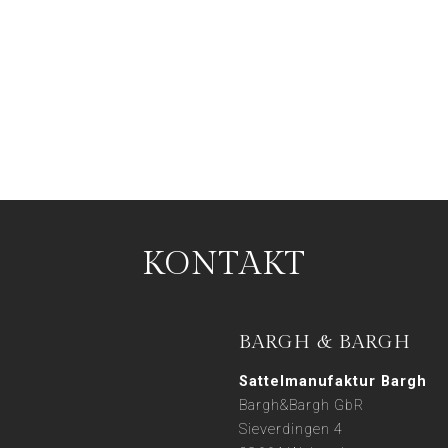
KONTAKT
BARGH & BARGH
Sattelmanufaktur Bargh
Bargh&Bargh GbR
Sieverdingen 4