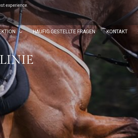
est experience.
EKTION
HÄUFIG GESTELLTE FRAGEN
KONTAKT
LINIE