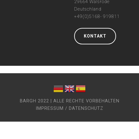
29664 Walsrode
Deutschland
+49(0)5168- 919811
KONTAKT
BARGH 2022 | ALLE RECHTE VORBEHALTEN
IMPRESSUM / DATENSCHUTZ