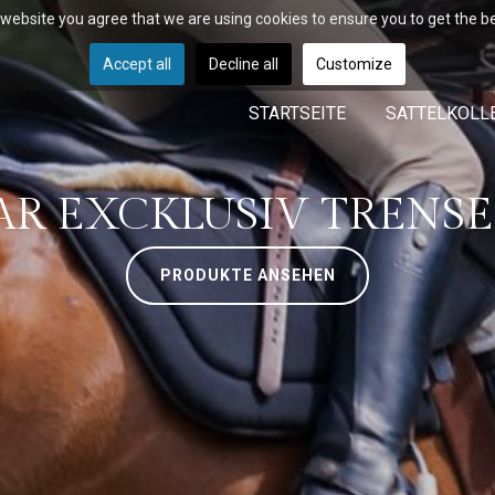
r website you agree that we are using cookies to ensure you to get the b
Accept all
Decline all
Customize
STARTSEITE
SATTELKOLL
AR EXCKLUSIV TRENSE
PRODUKTE ANSEHEN