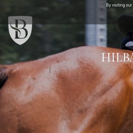
By visiting ou
HILB