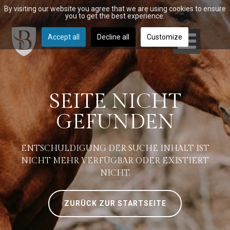
By visiting our website you agree that we are using cookies to ensure
you to get the best experience.
Accept all
Decline all
Customize
SEITE NICHT
GEFUNDEN
ENTSCHULDIGUNG DER SUCHE INHALT IST
NICHT MEHR VERFÜGBAR ODER EXISTIERT
NICHT.
ZURÜCK ZUR STARTSEITE