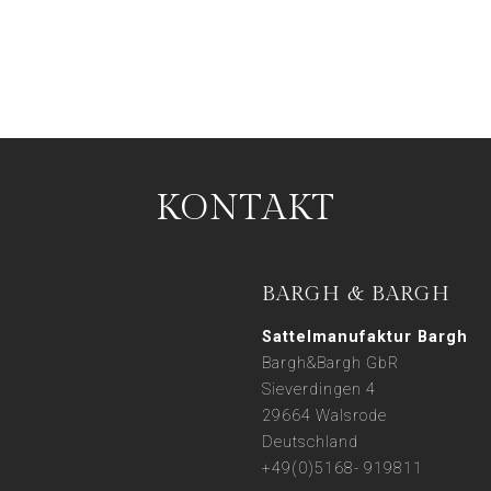
KONTAKT
BARGH & BARGH
Sattelmanufaktur Bargh
Bargh&Bargh GbR
Sieverdingen 4
29664 Walsrode
Deutschland
+49(0)5168- 919811