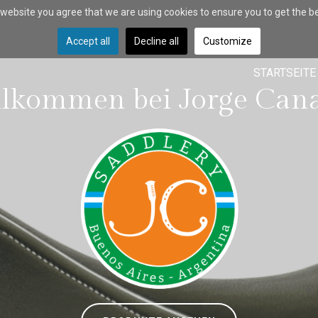
r website you agree that we are using cookies to ensure you to get the b
Accept all
Decline all
Customize
STARTSEITE
lkommen bei Jorge Can