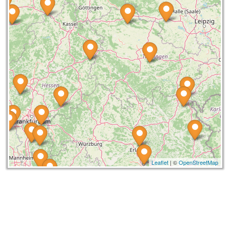
Leaflet
| ©
OpenStreetMap