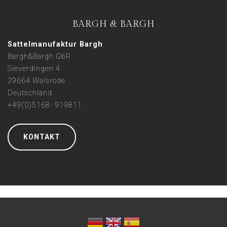
BARGH & BARGH
Sattelmanufaktur Bargh
Bargh&Bargh GbR
Sieverdingen 4
29664 Walsrode
Deutschland
+49(0)5168- 919811
KONTAKT