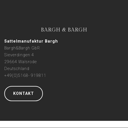
BARGH & BARGH
Sattelmanufaktur Bargh
Bargh&Bargh GbR
Sieverdingen 4
29664 Walsrode
Deutschland
+49(0)5168- 919811
KONTAKT