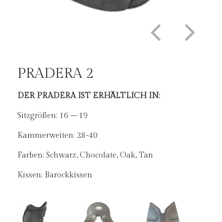
PRADERA 2
PRADERA 2
DER PRADERA IST ERHÄLTLICH IN:
Die breiten Kissen verteilen das Reitergewicht auf
eine größere Fläche.
Sitzgrößen: 16 – 19
Kammerweiten: 28-40
Farben: Schwarz, Chocolate, Oak, Tan
Kissen: Barockkissen