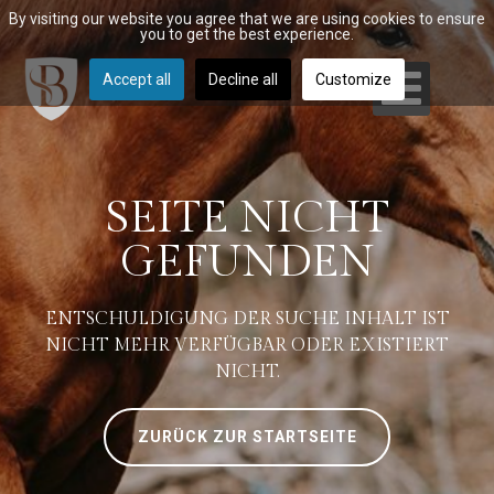
By visiting our website you agree that we are using cookies to ensure
you to get the best experience.
Accept all
Decline all
Customize
SEITE NICHT
GEFUNDEN
ENTSCHULDIGUNG DER SUCHE INHALT IST
NICHT MEHR VERFÜGBAR ODER EXISTIERT
NICHT.
ZURÜCK ZUR STARTSEITE