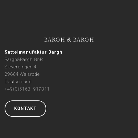
BARGH & BARGH
Sattelmanufaktur Bargh
Bargh&Bargh GbR
Sieverdingen 4
29664 Walsrode
Deutschland
+49(0)5168- 919811
KONTAKT