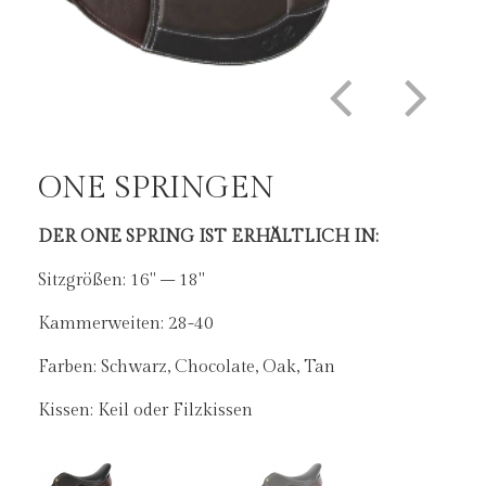
ONE SPRINGEN
ONE SPRINGEN
DER ONE SPRING IST ERHÄLTLICH IN:
Kunststoffbaum
Kammerweite individuell einstellbar
Sitzgrößen: 16" – 18"
Mitteltiefer Sitz
Doubliertes Leder
Kammerweiten: 28-40
Farben: Schwarz, Chocolate, Oak, Tan
Kissen: Keil oder Filzkissen