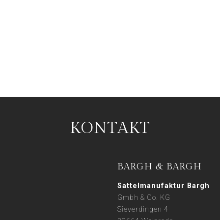
KONTAKT
BARGH & BARGH
Sattelmanufaktur Bargh
Gmbh & Co. KG
Sieverdingen 4