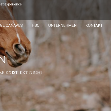
est experience.
GE CANAVES
HBC
UNTERNEHMEN
KONTAKT
EN
R EXISTIERT NICHT.