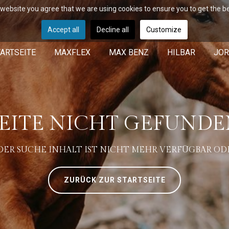
r website you agree that we are using cookies to ensure you to get the b
Accept all
Decline all
Customize
ARTSEITE
MAXFLEX
MAX BENZ
HILBAR
JOR
EITE NICHT GEFUND
R SUCHE INHALT IST NICHT MEHR VERFÜGBAR ODE
ZURÜCK ZUR STARTSEITE