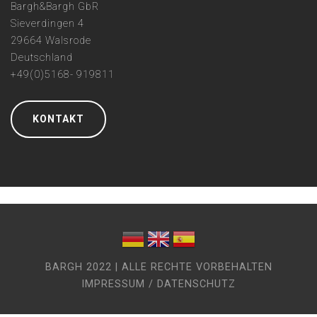
Bargh&Bargh GbR
Sieverdingen 4
29664 Walsrode
Deutschland
+49(0)5168- 919811
KONTAKT
BARGH 2022 | ALLE RECHTE VORBEHALTEN
IMPRESSUM / DATENSCHUTZ