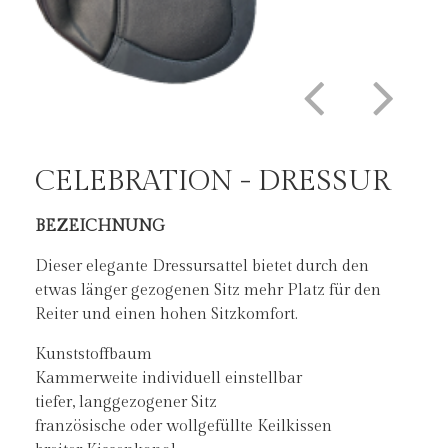
CELEBRATION - DRESSUR
CELEBRATION - DRESSUR
BEZEICHNUNG
DER CELEBRATION IST ERHÄLTLICH IN:
Dieser elegante Dressursattel bietet durch den
Sitzgrößen: 16 – 18,5
etwas länger gezogenen Sitz mehr Platz für den
Kammerweiten: 28-40
Reiter und einen hohen Sitzkomfort.
Farben: Schwarz, Chocolate, Oak, Tan
Kunststoffbaum
Kammerweite individuell einstellbar
Kissen: Anatomic-, Plus-, Keil- oder Filzkissen
tiefer, langgezogener Sitz
französische oder wollgefüllte Keilkissen