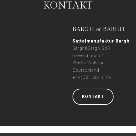
KONTAKT
BARGH & BARGH
Sattelmanufaktur Bargh
Bargh&Bargh GbR
Sieverdingen 4
29664 Walsrode
Deutschland
+49(0)5168- 919811
KONTAKT