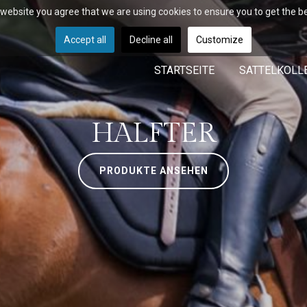
r website you agree that we are using cookies to ensure you to get the b
Accept all
Decline all
Customize
STARTSEITE
SATTELKOLL
HALFTER
PRODUKTE ANSEHEN