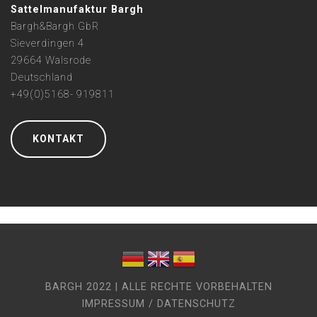
Sattelmanufaktur Bargh
Bargh&Bargh GbR
Sieverdingen 4
29664 Walsrode
Deutschland
+49(0)5168- 919811
KONTAKT
BARGH 2022 | ALLE RECHTE VORBEHALTEN
IMPRESSUM / DATENSCHUTZ